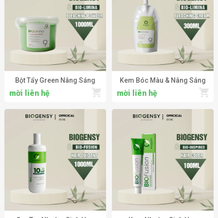
Bột Tẩy Green Nâng Sáng
Kem Bóc Màu & Nâng Sáng
Chuyên Nghiệp BIOGENSY
Chuyên Nghiệp BIOGENSY
mời liên hệ
mời liên hệ
Professional Hair Bleaching
Professional Hair Bleaching
Powder
Cream