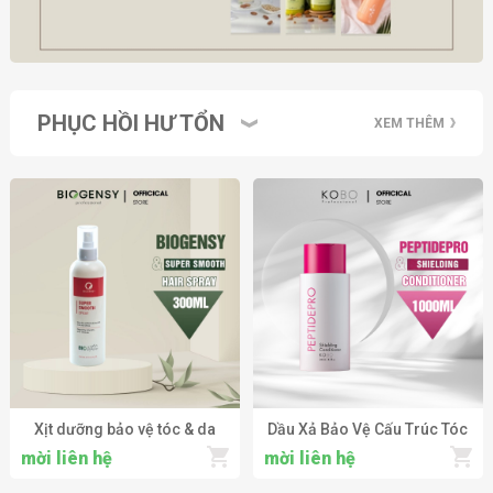
PHỤC HỒI HƯ TỔN
XEM THÊM
Xịt dưỡng bảo vệ tóc & da
Dầu Xả Bảo Vệ Cấu Trúc Tóc
đầu BIOGENSY
& Chống Hư Tổn KOBO
mời liên hệ
mời liên hệ
PROFESSIONAL SUPER
Professional PEPTIDEPRO