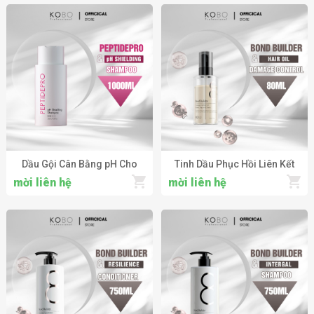
SMOOTH SPRAY
Shielding Conditioner
Dầu Gội Cân Bằng pH Cho
Tinh Dầu Phục Hồi Liên Kết
Tóc Hư Tổn KOBO
Tóc & Bảo Vệ Tóc Hư Tổn
mời liên hệ
mời liên hệ
Professional PeptidePro pH
KOBO Professional Damage
Shielding Shampoo
Control Oil