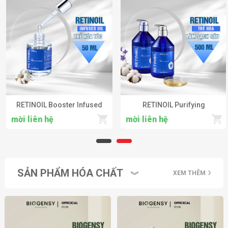
RETINOIL Booster Infused
RETINOIL Purifying
Oil - Huyết thanh Retinol tăng
Preparing Shampoo &
mời liên hệ
mời liên hệ
cường phục hồi & trẻ hóa tóc
Nourishing Enriched Mask -
Bộ Dầu gội & Mặt na
RETINOIL trẻ hóa tóc làm
sạch da đầu và tái tạo tóc
SẢN PHẨM HÓA CHẤT
chuyên sâu
XEM THÊM