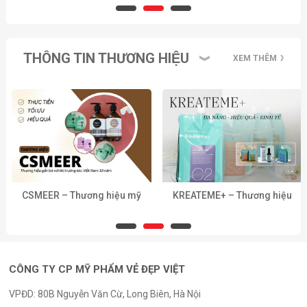
THÔNG TIN THƯƠNG HIỆU
XEM THÊM
CSMEER – Thương hiệu mỹ
KREATEME+ – Thương hiệu
phẩm tóc thực tiễn, tối ưu
mỹ phẩm tóc đa năng, hiệu
hiệu quả kỹ thuật cho salon
quả và kinh tế cho salon
chuyên nghiệp
chuyên nghiệp
CÔNG TY CP MỸ PHẨM VẺ ĐẸP VIỆT
VPĐD: 80B Nguyễn Văn Cừ, Long Biên, Hà Nội