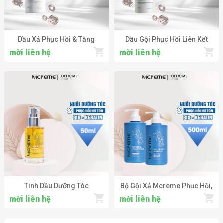
Dầu Xả Phục Hồi & Tăng
Dầu Gội Phục Hồi Liên Kết
Cường Liên Kết Cho Tóc Hư
Cho Tóc Hư Tổn KOBO
mời liên hệ
mời liên hệ
Tổn KOBO Professional
Professional Integral
Resilience Conditioner
Shampoo
Tinh Dầu Dưỡng Tóc
Bộ Gội Xả Mcreme Phục Hồi,
MCREME Hair Repair Serum
Nuôi Dưỡng Tóc Hư Tổn
mời liên hệ
mời liên hệ
Nuôi Dưỡng Tóc Khô Xơ, Hư
Mcreme Nourishing
Tổn 50ml
Shampoo & Conditioner