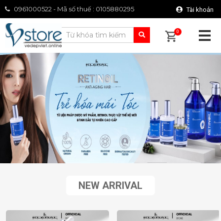
0961000522 - Mã số thuế : 0105880295
Tài khoản
0
NEW ARRIVAL