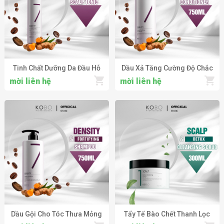
Tinh Chất Dưỡng Da Đầu Hỗ
Dầu Xả Tăng Cường Độ Chắc
Trợ Giảm Gãy Rụng & Tăng
Khỏe Cho Tóc Thưa Mỏng
mời liên hệ
mời liên hệ
Cường Mật Độ Tóc KOBO
KOBO Professional Density
Professional Revitalizing
Fortifying Conditioner
Scalp Tonic
Dầu Gội Cho Tóc Thưa Mỏng
Tẩy Tế Bào Chết Thanh Lọc