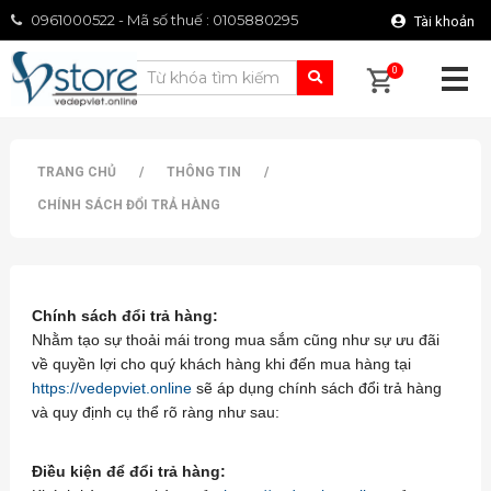
0961000522 - Mã số thuế : 0105880295
Tài khoản
0
TRANG CHỦ
/
THÔNG TIN
/
CHÍNH SÁCH ĐỔI TRẢ HÀNG
Chính sách đổi trả hàng:
Nhằm tạo sự thoải mái trong mua sắm cũng như sự ưu đãi
về quyền lợi cho quý khách hàng khi đến mua hàng tại
https://vedepviet.online
sẽ áp dụng chính sách đổi trả hàng
và quy định cụ thể rõ ràng như sau:
Điều kiện để đổi trả hàng: