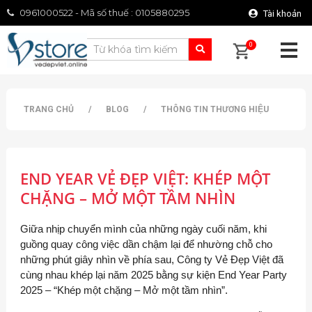
0961000522 - Mã số thuế : 0105880295
Tài khoản
0
TRANG CHỦ
/
BLOG
/
THÔNG TIN THƯƠNG HIỆU
END YEAR VẺ ĐẸP VIỆT: KHÉP MỘT
CHẶNG – MỞ MỘT TẦM NHÌN
Giữa nhịp chuyển mình của những ngày cuối năm, khi
guồng quay công việc dần chậm lại để nhường chỗ cho
những phút giây nhìn về phía sau, Công ty Vẻ Đẹp Việt đã
cùng nhau khép lại năm 2025 bằng sự kiện End Year Party
2025 – “Khép một chặng – Mở một tầm nhìn”.