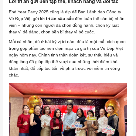
Lời tri ân gửi đến tập thể, khách hàng và đối tác
End Year Party 2025 cũng là dịp để Ban Lãnh đạo Công ty
Vẻ Đẹp Việt gửi lời
tri ân sâu sắc
đến toàn thể cán bộ nhân
viên – những con người đã chọn đồng hành, chọn kỷ luật
thay vì dễ dàng, chọn bền bỉ thay vì bỏ cuộc.
Mỗi cá nhân, dù ở bất kỳ vị trí nào, đều là một mắt xích quan
trọng góp phần tạo nên diện mạo và giá trị của Vẻ Đẹp Việt
ngày hôm nay. Chính tinh thần đoàn kết, sự thấu hiểu và
đồng lòng đã giúp tập thể vượt qua những thời điểm khó
khăn nhất, để tiếp tục tiến về phía trước với niềm tin vững
chắc.