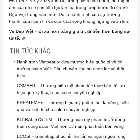
End Year Party 2025 khép lại trong niềm hân hoan, nhưng dư
âm của nó sẽ còn tiếp tục lan tỏa trong từng bước đi của Vẻ
Đẹp Việt trong năm mới. Đó là hành trình của sự trưởng
thành, của niềm tin và của khát vọng không ngừng vươn lên.
Vẻ Đẹp Việt – Đi xa hơn bằng giá trị, đi bền hơn bằng sự
tử tế.
🌿
TIN TỨC KHÁC
Hành trình Vietbeauty đưa thương hiệu quốc tế về thị
trường salon Việt: Câu chuyện của sự chọn lọc và thấu
hiểu
CSMEER – Thương hiệu mỹ phẩm tóc thực tiễn, tối ưu
hiệu quả kỹ thuật cho salon chuyên nghiệp
KREATEME+ – Thương hiệu mỹ phẩm tóc đa năng, hiệu
quả và kinh tế cho salon chuyên nghiệp
KLÉRAL SYSTEM – Thương hiệu mỹ phẩm tóc Ý đồng
hành cùng salon Việt hơn 13 năm phát triển bền vững
BCOSI – Giải pháp phục hồi hư tổn và ngăn ngừa rụng