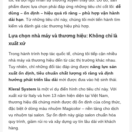
tóc và đội ngũ nhân sự thường xuyên thay đổi. Do đó, sản
phẩm được lựa chọn phải đáp ứng những tiêu chí cốt lõi:
dễ
dùng – ổn định – hiệu quả rõ ràng – phù hợp vận hành
dài hạn
. Từ những tiêu chí này, chúng tôi mới tiến hành tìm
kiếm và đánh giá các thương hiệu phù hợp.
Lựa chọn nhà máy và thương hiệu: Không chỉ là
xuất xứ
Trong hành trình hợp tác quốc tế, chúng tôi tiếp cận nhiều
nhà máy và thương hiệu đến từ các thị trường khác nhau.
Tuy nhiên, chỉ những đối tác đáp ứng được
năng lực sản
xuất ổn định, tiêu chuẩn chất lượng rõ ràng và định
hướng phát triển lâu dài
mới được đưa vào hệ sinh thái.
Kleral System
là một ví dụ điển hình cho tiêu chí này. Với
xuất xứ từ Italy và hơn 13 năm hiện diện tại Việt Nam,
thương hiệu đã chứng minh được độ ổn định của công thức,
đặc biệt ở dòng màu nhuộm Magicolor – nền tảng cho dịch
vụ nhuộm tại salon. Sự ổn định này giúp salon chuẩn hóa
quy trình, giảm rủi ro và xây dựng uy tín lâu dài với khách
hàng.