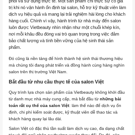
phối và sử dụng thực tế. Một sản phẩm chỉ thực sự có giá
trị khi nó vận hành ổn định tại salon, hỗ trợ kỹ thuật viên làm
dịch vụ hiệu quả và mang lại trải nghiệm hài lòng cho khách
hàng cuối. Chính vì vậy, hành trình từ nhà máy đến salon
luôn được Vietbeauty nhìn nhận như một chuỗi khép kín,
nơi mỗi khâu đều đóng vai trò quan trọng trong việc đảm
bảo chất lượng và tính bền vững của hệ sinh thái sản
phẩm.
Đó cũng là nền tảng để hình thành hệ sinh thái thương hiệu
mà chúng tôi đang phát triển và đồng hành cùng hàng nghìn
salon trên thị trường Việt Nam.
Bắt đầu từ nhu cầu thực tế của salon Việt
Quy trình lựa chọn sản phẩm của Vietbeauty không khởi đầu
từ danh mục nhà máy cung cấp, mà bắt đầu từ
những bài
toán rất cụ thể của salon Việt
: làm thế nào để dịch vụ ổn
định, chi phí kiểm soát được, kỹ thuật viên dễ thao tác và
khách hàng quay lại lâu dài.
Salon Việt có đặc thù tần suất làm dịch vụ cao, đa dạng chất