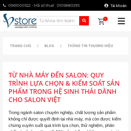
0961000522 - Mã số thuế : 0105880295
Tài khoản
0
TRANG CHỦ
/
BLOG
/
THÔNG TIN THƯƠNG HIỆU
TỪ NHÀ MÁY ĐẾN SALON: QUY
TRÌNH LỰA CHỌN & KIỂM SOÁT SẢN
PHẨM TRONG HỆ SINH THÁI DÀNH
CHO SALON VIỆT
Trong ngành salon chuyên nghiệp, chất lượng sản phẩm
không chỉ được quyết định tại nhà máy, mà còn được kiểm
chứng xuyên suốt quá trình lựa chọn, thử nghiệm, phân