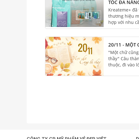
TÓC ĐA NĂNG
CHO SALON 
Kreateme+ đã v
thương hiệu m
hợp với nhu cầ
Việt Nam.
20/11 - MỘT
"Một chữ cũng 
thầy" Câu thà
thuộc, đi vào 
lẽ sống, một đạ
Vâng, thật đún
người lái đò tận