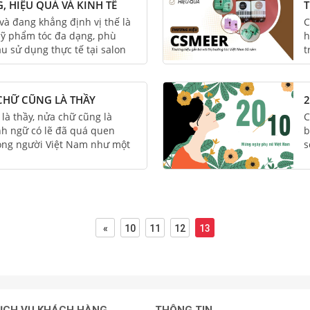
, HIỆU QUẢ VÀ KINH TẾ
T
CHUYÊN NGHIỆP
C
à đang khẳng định vị thế là
C
ỹ phẩm tóc đa dạng, phù
h
u sử dụng thực tế tại salon
t
t
 CHỮ CŨNG LÀ THẦY
2
là thầy, nửa chữ cũng là
C
nh ngữ có lẽ đã quá quen
b
lòng người Việt Nam như một
s
o lý tất yếu từ ngàn xưa.
n
g như vậy, thầy cô, những
t
 tụy...
«
10
11
12
13