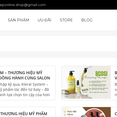
eponline.shop@gmail.com
SẢN PHẨM
ƯU ĐÃI
STORE
BLOG
TEM – THƯƠNG HIỆU MỸ
B
 ĐỒNG HÀNH CÙNG SALON
V
 NĂM PHÁT TRIỂN BỀN
N
hập kỷ qua, Kleral System –
B
 phẩm tóc đến từ Italy – đã
s
ành lựa chọn tin cậy của hơn
r
ên toàn quốc, khẳng định vị
h
hiệu chủ lực trong hệ sinh
n
..
 THƯƠNG HIỆU MỸ PHẨM
C