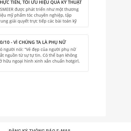
HỰC TIỄN, TỐI ƯU HIỆU QUẢ KỸ THUẬT
HO SALON CHUYÊN NGHIỆP
SMEER được phát triển như một thương
iệu mỹ phẩm tóc chuyên nghiệp, tập
rung giải quyết trực tiếp các bài toán kỹ
huật và chi phí trong môi trường salon.
0/10 - VÌ CHÚNG TA LÀ PHỤ NỮ
ó người nói: “Vẻ đẹp của người phụ nữ
ắt nguồn từ sự tự tin. Có thể bạn không
ở hữu ngoại hình xinh xắn chuẩn hotgirl,
hưng chỉ cần tự tin, bạn sẽ dễ dàng trở
hành một người phụ nữ đẹp đúng nghĩa.