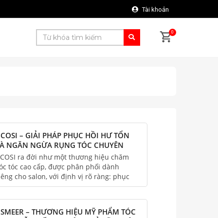
Tài khoản
0
COSI – GIẢI PHÁP PHỤC HỒI HƯ TỔN
À NGĂN NGỪA RỤNG TÓC CHUYÊN
GHIỆP CHO SALON HIỆN ĐẠI
COSI ra đời như một thương hiệu chăm
óc tóc cao cấp, được phân phối dành
iêng cho salon, với định vị rõ ràng: phục
ồi hư tổn và ngăn ngừa rụng tóc chuyên
ghiệp, an toàn và hiệu quả dài hạn.
SMEER – THƯƠNG HIỆU MỸ PHẨM TÓC