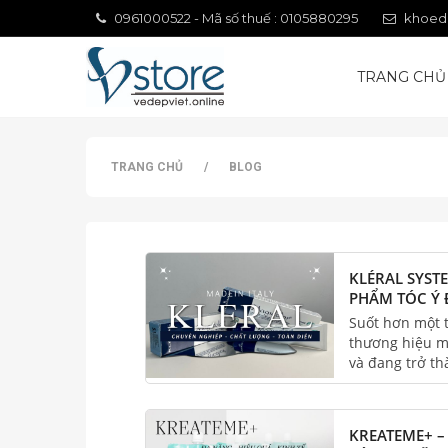
0961000522 - Mã số thuế : 0105880295
khoed
TRANG CHỦ
TRANG CHỦ
/
BLOG
KLÉRAL SYS
PHẨM TÓC Ý
VIỆT HƠN 13
Suốt hơn một t
VỮNG
thương hiệu mỹ
và đang trở th
1.000 salon tr
thế là thương 
thái sản phẩm.
KREATEME+ –