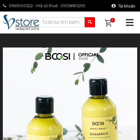
0961000522 - Mã số thuế : 0105880295
Tài khoản
0