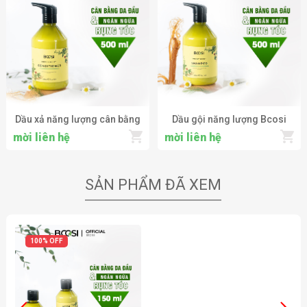
Dầu xả năng lượng cân bằng
Dầu gội năng lượng Bcosi
độ ẩm tóc Bcosi Energy
chăm sóc da đầu và ngăn
mời liên hệ
mời liên hệ
Boost Conditioner 500ml
ngừa tóc gãy rụng Bcosi
Energy Boost Shampoo
500ml
SẢN PHẨM ĐÃ XEM
100% OFF