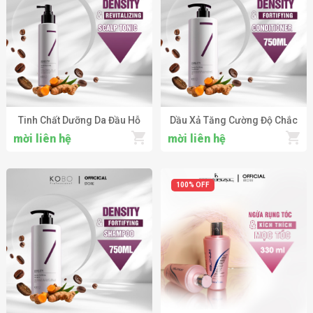
Tinh Chất Dưỡng Da Đầu Hỗ
Dầu Xả Tăng Cường Độ Chắc
Trợ Giảm Gãy Rụng & Tăng
Khỏe Cho Tóc Thưa Mỏng
mời liên hệ
mời liên hệ
Cường Mật Độ Tóc KOBO
KOBO Professional Density
Professional Revitalizing
Fortifying Conditioner
Scalp Tonic
100% OFF