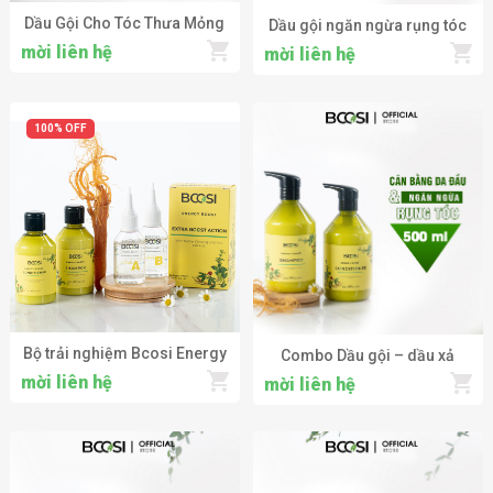
Dầu Gội Cho Tóc Thưa Mỏng
Dầu gội ngăn ngừa rụng tóc
KOBO Professional Density
Selenium Dermin Plus -
mời liên hệ
mời liên hệ
Fortifying Shampoo
Rinforzante 330ml
100% OFF
Bộ trải nghiệm Bcosi Energy
Combo Dầu gội – dầu xả
Boost chăm sóc da đầu và
năng lượng cân bằng da đầu
mời liên hệ
mời liên hệ
ngăn ngừa rụng tóc
và ngăn ngừa tóc gãy rụng
Bcosi Energy Boost 500ml