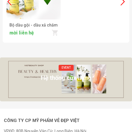
Bộ dầu gội - dầu xả chăm
sóc da đầu và ngăn ngừa
mời liên hệ
rụng tóc Bcosi Energy
Boost Shampoo &
Conditioner 150ml
EVENT
Hệ thống cửa hàng
CÔNG TY CP MỸ PHẨM VẺ ĐẸP VIỆT
VPĐD: 80B Nguyễn Văn Cừ, Long Biên, Hà Nội