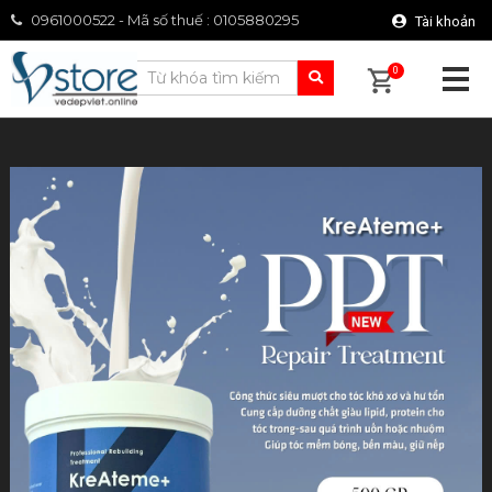
0961000522 - Mã số thuế : 0105880295
Tài khoản
0