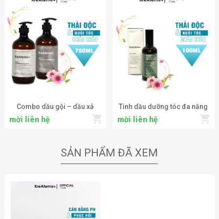
500ml
Combo dầu gội – dầu xả
Tinh dầu dưỡng tóc đa năng
thanh lọc da đầu và nuôi tóc
KreAteme+ Hair Serum
mời liên hệ
mời liên hệ
chắc khỏe KreAteme+
Nourishing Shampoo &
Conditioner
SẢN PHẨM ĐÃ XEM