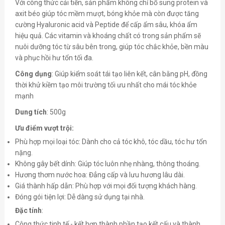
Với công thức cải tiến, sản phẩm không chỉ bổ sung protein và
axit béo giúp tóc mềm mượt, bóng khỏe mà còn được tăng
cường Hyaluronic acid và Peptide để cấp ẩm sâu, khóa ẩm
hiệu quả. Các vitamin và khoáng chất có trong sản phẩm sẽ
nuôi dưỡng tóc từ sâu bên trong, giúp tóc chắc khỏe, bền màu
và phục hồi hư tổn tối đa.
Công dụng
: Giúp kiểm soát tái tạo liên kết, cân bằng pH, đồng
thời khử kiềm tạo môi trường tối ưu nhất cho mái tóc khỏe
mạnh
Dung tích
: 500g
Ưu điểm vượt trội:
Phù hợp mọi loại tóc: Dành cho cả tóc khô, tóc dầu, tóc hư tổn
nặng.
Không gây bết dính: Giúp tóc luôn nhẹ nhàng, thông thoáng.
Hương thơm nước hoa: Đẳng cấp và lưu hương lâu dài.
Giá thành hấp dẫn: Phù hợp với mọi đối tượng khách hàng.
Đóng gói tiện lợi: Dễ dàng sử dụng tại nhà.
Đặc tính
:
Công thức tinh tế - kết hợp thành phần tạo kết cấu và thành