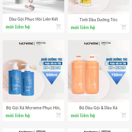
Dầu Gội Phục Hồi Liên Kết
Tinh Dầu Dưỡng Tóc
Cho Tóc Hư Tổn KOBO
MCREME Hair Repair Serum
mời liên hệ
mời liên hệ
Professional Integral
Nuôi Dưỡng Tóc Khô Xơ, Hư
Shampoo
Tổn 50ml
Bộ Gội Xả Mcreme Phục Hồi,
Bộ Dầu Gội & Dầu Xả
Nuôi Dưỡng Tóc Hư Tổn
MCREME 750ml Bổ Sung
mời liên hệ
mời liên hệ
Mcreme Nourishing
BIOTIN & KERATIN Nuôi
Shampoo & Conditioner
Dưỡng Tóc, Phục Hồi Hư Tổn