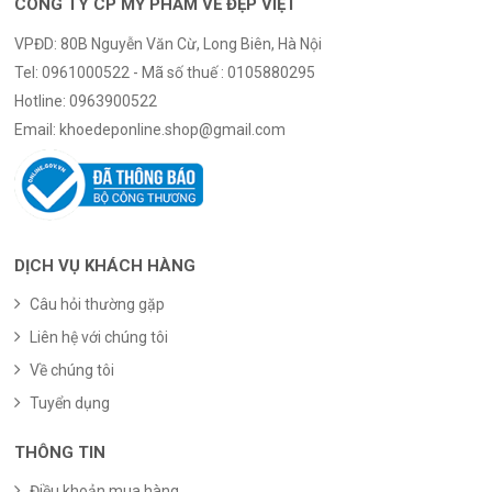
CÔNG TY CP MỸ PHẨM VẺ ĐẸP VIỆT
VPĐD: 80B Nguyễn Văn Cừ, Long Biên, Hà Nội
Tel:
0961000522 - Mã số thuế : 0105880295
Hotline:
0963900522
Email:
khoedeponline.shop@gmail.com
DỊCH VỤ KHÁCH HÀNG
Câu hỏi thường gặp
Liên hệ với chúng tôi
Về chúng tôi
Tuyển dụng
THÔNG TIN
Điều khoản mua hàng