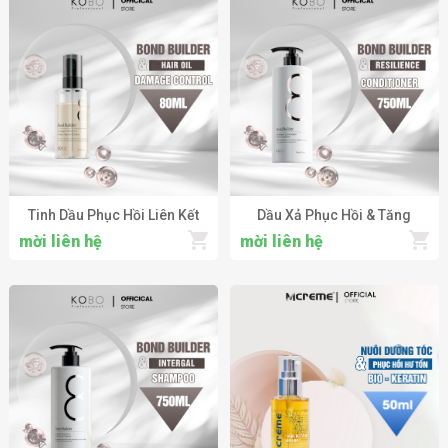
Tinh Dầu Phục Hồi Liên Kết
Dầu Xả Phục Hồi & Tăng
Tóc & Bảo Vệ Tóc Hư Tổn
Cường Liên Kết Cho Tóc Hư
mời liên hệ
mời liên hệ
KOBO Professional Damage
Tổn KOBO Professional
Control Oil
Resilience Conditioner